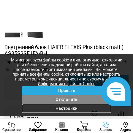
Внутренний блок HAIER FLEXIS Plus (black matt )
AS35S2SF1FA-BH
Мы используем файлы cookie и аналогичные технологии
Гарантия 5 лет
Код товара:
8745
для обеспечения надежной работы сайта, анализа
Мощность, BTU:
12 000
посещаемости и оптимизации рекламы. Вы можете
принять все файлы cookie, отклонить их или настроить
параметры конфиденциальности по своему выбору.
9 000
12 000
Информация о файлах Cookie
Принять
18 000
24 000
Отклонить
Настройки
7 581
лей
-
+
Viber
Whatsapp
Tele
Сравнение
Избранное
Каталог
Корзина
Звонок
Адрес
+373