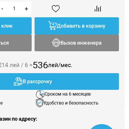
-
+
1 клик
Добавить в корзину
ться
Вызов инженера
536
 214
лей /
6
=
лей/мес.
В рассрочку
Сроком на 6 месяцев
е
Удобство и безопасность
азин по адресу: