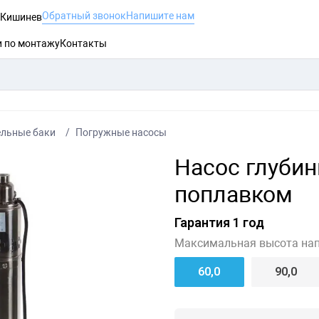
Обратный звонок
Напишите нам
, Кишинев
и по монтажу
Контакты
ельные баки
Погружные насосы
Насос глубин
поплавком
Гарантия 1 год
Максимальная высота нап
60,0
90,0