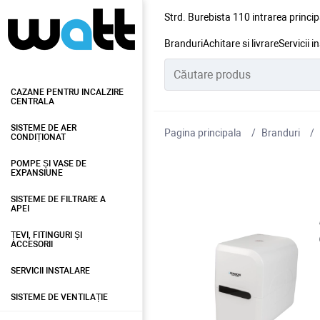
Strd. Burebista 110 intrarea princip
Branduri
Achitare si livrare
Servicii i
CAZANE PENTRU INCALZIRE
CENTRALA
SISTEME DE AER
Pagina principala
Branduri
CONDIȚIONAT
POMPE ȘI VASE DE
EXPANSIUNE
SISTEME DE FILTRARE A
APEI
ȚEVI, FITINGURI ȘI
ACCESORII
SERVICII INSTALARE
SISTEME DE VENTILAȚIE