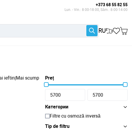
+373 68 55 82 55
Lun. - Vin.: 8:00-18:00, Sâm.: 8:00-14:00
RU
i ieftin
Mai scump
Preț
|
Категории
Filtre cu osmoză inversă
Tip de filtru