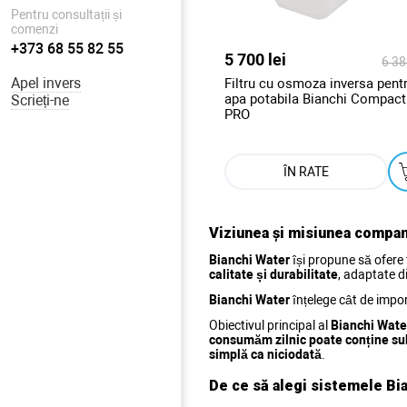
Pentru consultații și
comenzi
+373 68 55 82 55
5 700 lei
6 38
Apel invers
Filtru cu osmoza inversa pent
apa potabila Bianchi Compact
Scrieți-ne
PRO
ÎN RATE
Viziunea și misiunea compan
Bianchi Water
își propune să ofere 
calitate și durabilitate
, adaptate d
Bianchi Water
înțelege cât de impo
Obiectivul principal al
Bianchi Wate
consumăm zilnic poate conține su
simplă ca niciodată
.
De ce să alegi sistemele Bi