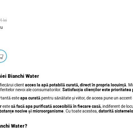
4 lei
ru
iei Bianchi Water
fiecărui client
acces la apă potabilă curată, direct în propria locuință
. M
iferitelor nevoi ale consumatorilor.
Satisfacția clienților este prioritatea
rtantă este
apa curată
pentru sănătate și viitor, de aceea pune un accent
r
este
să facă apa purificată accesibilă în fiecare casă
, indiferent de lo
bstanțe nocive și microorganisme
. Cu toate acestea,
datorită sistemelo
anchi Water?