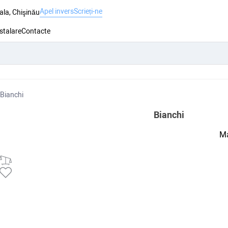
Apel invers
Scrieți-ne
ala, Chişinău
nstalare
Contacte
Bianchi
Bianchi
Ma