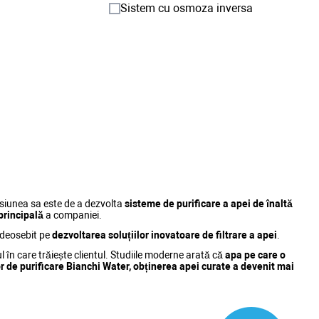
Sistem cu osmoza inversa
isiunea sa este de a dezvolta
sisteme de purificare a apei de înaltă
 principală
a companiei.
 deosebit pe
dezvoltarea soluțiilor inovatoare de filtrare a apei
.
cul în care trăiește clientul. Studiile moderne arată că
apa pe care o
r de purificare Bianchi Water, obținerea apei curate a devenit mai