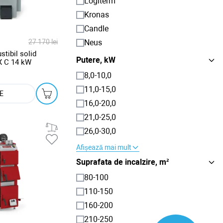
Logiterm
Kronas
Candle
Neus
27 170 lei
tibil solid
Putere, kW
 C 14 kW
8,0-10,0
11,0-15,0
E
16,0-20,0
21,0-25,0
26,0-30,0
Afișează mai mult
Suprafata de incalzire, m²
80-100
110-150
160-200
210-250