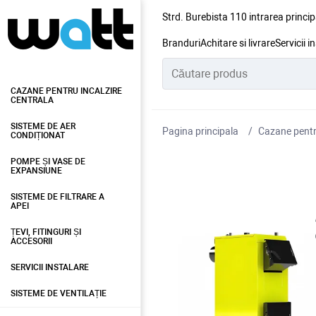
Strd. Burebista 110 intrarea princip
Branduri
Achitare si livrare
Servicii i
CAZANE PENTRU INCALZIRE
CENTRALA
SISTEME DE AER
Pagina principala
Cazane pentru
CONDIȚIONAT
POMPE ȘI VASE DE
EXPANSIUNE
SISTEME DE FILTRARE A
APEI
ȚEVI, FITINGURI ȘI
ACCESORII
SERVICII INSTALARE
SISTEME DE VENTILAȚIE