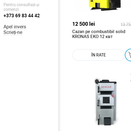
Pentru consultații și
comenzi
+373 69 83 44 42
12 500 lei
13 750
Apel invers
Cazan pe combustibil solid
Scrieți-ne
KRONAS EKO 12 квт
ÎN RATE