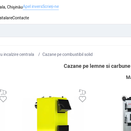
Apel invers
Scrieți-ne
ala, Chişinău
nstalare
Contacte
 incalzire centrala
Cazane pe combustibil solid
Cazane pe lemne si carbune
Ma