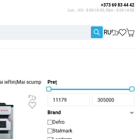
+373 69 83 44 42
Lun. - Vin.: 8:00-18:00, Sâm.: 8:00-14:00
RU
i ieftin
Mai scump
Preț
|
Brand
Defro
Stalmark