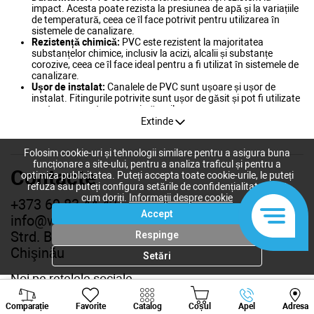
impact. Acesta poate rezista la presiunea de apă și la variațiile
de temperatură, ceea ce îl face potrivit pentru utilizarea în
sistemele de canalizare.
Rezistență chimică:
PVC este rezistent la majoritatea
substanțelor chimice, inclusiv la acizi, alcalii și substanțe
corozive, ceea ce îl face ideal pentru a fi utilizat în sistemele de
canalizare.
Ușor de instalat:
Canalele de PVC sunt ușoare și ușor de
instalat. Fitingurile potrivite sunt ușor de găsit și pot fi utilizate
pentru a conecta cu ușurință țevile.
Rezistență la incendiu:
PVC este un material ignifug, ceea ce
Extinde
înseamnă că nu se va aprinde și nu va propaga flacăra.
Cost efectiv:
PVC este un material relativ ieftin în comparație
Folosim cookie-uri și tehnologii similare pentru a asigura buna
cu alte materiale utilizate pentru canalizare, precum fierul și
funcționare a site-ului, pentru a analiza traficul și pentru a
cuprul. În plus, costurile de instalare sunt reduse datorită
Contacte
optimiza publicitatea. Puteți accepta toate cookie-urile, le puteți
ușurinței cu care pot fi instalate.
refuza sau puteți configura setările de confidențialitate după
Caracteristici ale canalizării din PVC:
cum doriți.
Informații despre cookie
+373 69 83 44 42
Dimensiuni:
țevile de canalizare din PVC sunt disponibile în mai
Accept
info@watt.md
multe dimensiuni, începând de la diametre mici pentru
sistemele de canalizare interne și până la dimensiuni mai mari
Strd. Burebista 110 intrarea principala,
Respinge
pentru sistemele de canalizare externe.
Chişinău
Culori:
țevile de canalizare din PVC sunt disponibile în diferite
Setări
culori, cel mai comun fiind alb și gri. Aceasta poate fi utilă
pentru a se potrivi cu designul și aspectul general al clădirii.
Noi pe rețelele sociale
Accesorii:
Fitingurile din PVC sunt disponibile într-o varietate
Viber
Whatsapp
Tele
de forme și dimensiuni, precum și cu diferite forme de
Comparație
Favorite
Catalog
Coșul
Apel
Adresa
conectare pentru a se potrivi cu sistemele existente.
+373