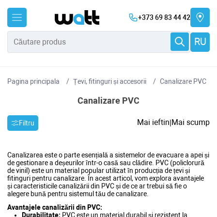
+373 69 83 44 42
RU
Pagina principala
Țevi, fitinguri și accesorii
Canalizare PVC
Canalizare PVC
Mai ieftin
Mai scump
|
Filtru
Canalizarea este o parte esențială a sistemelor de evacuare a apei și
de gestionare a deșeurilor într-o casă sau clădire. PVC (policlorură
de vinil) este un material popular utilizat în producția de țevi și
fitinguri pentru canalizare. În acest articol, vom explora avantajele
și caracteristicile canalizării din PVC și de ce ar trebui să fie o
alegere bună pentru sistemul tău de canalizare.
Avantajele canalizării din PVC:
Durabilitate:
PVC este un material durabil și rezistent la