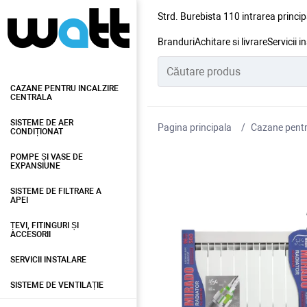
Strd. Burebista 110 intrarea princip
Branduri
Achitare si livrare
Servicii i
CAZANE PENTRU INCALZIRE
CENTRALA
SISTEME DE AER
Pagina principala
Cazane pentru
CONDIȚIONAT
POMPE ȘI VASE DE
EXPANSIUNE
SISTEME DE FILTRARE A
APEI
ȚEVI, FITINGURI ȘI
ACCESORII
SERVICII INSTALARE
SISTEME DE VENTILAȚIE