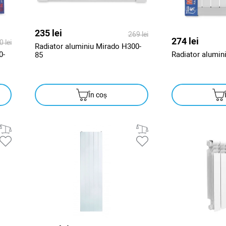
235 lei
269 lei
274 lei
0 lei
Radiator aluminiu Mirado H300-
0-
Radiator alumin
85
În coș