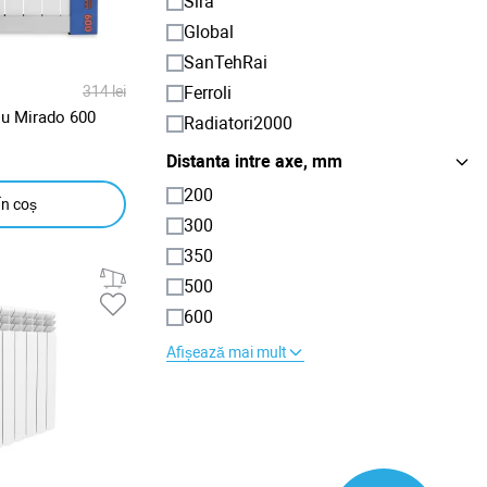
Sira
Global
SanTehRai
Ferroli
314 lei
iu Mirado 600
Radiatori2000
Distanta intre axe, mm
200
În coș
300
350
500
600
Afișează mai mult