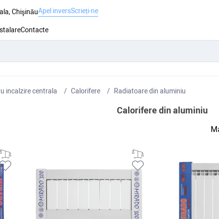
Apel invers
Scrieți-ne
ala, Chişinău
nstalare
Contacte
 incalzire centrala
Сalorifere
Radiatoare din aluminiu
Calorifere din aluminiu
Ma