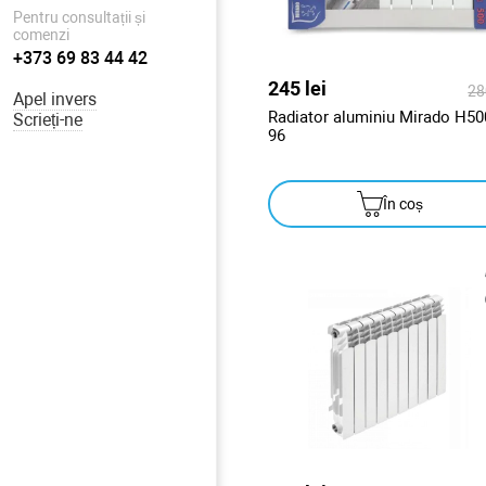
Pentru consultații și
comenzi
+373 69 83 44 42
245 lei
28
Apel invers
Radiator aluminiu Mirado H50
Scrieți-ne
96
În coș