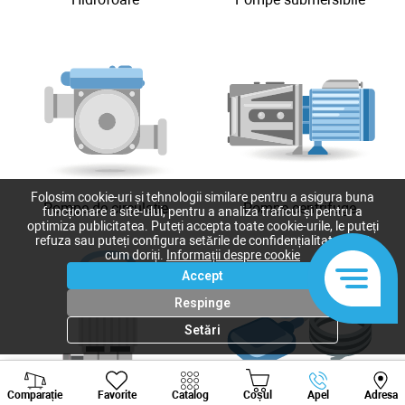
Folosim cookie-uri și tehnologii similare pentru a asigura buna
Pompe de circulație
Pompe centrifuge
funcționare a site-ului, pentru a analiza traficul și pentru a
optimiza publicitatea. Puteți accepta toate cookie-urile, le puteți
refuza sau puteți configura setările de confidențialitate după
cum doriți.
Informații despre cookie
Accept
Respinge
Setări
Viber
Whatsapp
Tele
Comparație
Favorite
Catalog
Coșul
Apel
Adresa
+373