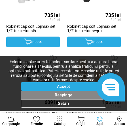
735 lei
735 lei
840 lei
840 lei
Robinet cap colt Lojimax set
Robinet cap colt Lojimax set
1/2' tur+retur alb
1/2' tur+retur negru
În coș
În coș
Folosim cookie-uri și tehnologii similare pentru a asigura buna
funcționare a site-ului, pentru a analiza traficul și pentru a
optimiza publicitatea. Puteți accepta toate cookie-urile, le puteți
refuza sau puteți configura setările de confidențialitate după
cum doriți.
Informații despre cookie
Accept
Respinge
609 lei
1 657 lei
Setări
734 lei
1 996 lei
Set cuier radiator Gorgiel VIP
Robinet cu cap termostat
Viber
Whatsapp
Tele
chrome
Gorgiel Smart1 (06)
Comparație
Favorite
Catalog
Coșul
Apel
Adresa
+373