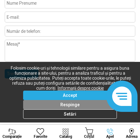
Folosim cookie-uri și tehnologii similare pentru a asigura buna
funcționare a site-ului, pentru a analiza traficul și pentru a
Trimite mesajul
optimiza publicitatea. Puteți accepta toate cookie-urile, le puteți
refuza sau puteți configura setările de confidențialitate după
cum doriți.
Informații despre cookie
Accept
Respinge
Setări
Viber
Whatsapp
Tele
Comparație
Favorite
Catalog
Coșul
Apel
Adresa
+373