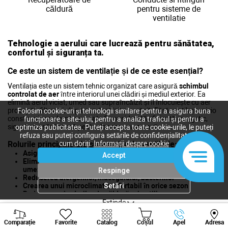
căldură
pentru sisteme de
ventilatie
Tehnologie a aerului care lucrează pentru sănătatea,
confortul și siguranța ta.
Ce este un sistem de ventilație și de ce este esențial?
Ventilația este un sistem tehnic organizat care asigură
schimbul
controlat de aer
între interiorul unei clădiri și mediul exterior. Ea
elimină aerul viciat, umed sau supraîncălzit și îl înlocuiește cu aer
proaspăt, filtrat și, după caz, încălzit sau răcit. Fără ventilație, nicio
Folosim cookie-uri și tehnologii similare pentru a asigura buna
construcție modernă nu poate fi considerată eficientă energetic,
funcționare a site-ului, pentru a analiza traficul și pentru a
sigură sau sănătoasă pentru locuire sau muncă.
optimiza publicitatea. Puteți accepta toate cookie-urile, le puteți
refuza sau puteți configura setările de confidențialitate după
Rolurile principale ale sistemelor de ventilație:
cum doriți.
Informații despre cookie
Asigurarea aportului constant de oxigen
Accept
Eliminarea dioxidului de carbon, mirosurilor, prafului,
umezelii și poluanților
Respinge
Reducerea alergenilor, mucegaiului, bacteriilor
Crearea unui microclimat confortabil în orice sezon
Setări
Reducerea pierderilor de căldură prin utilizarea
recuperatorilor
Extinde
Viber
Whatsapp
Tele
Clasificarea ventilației după tip:
Comparație
Favorite
Catalog
Coșul
Apel
Adresa
+373