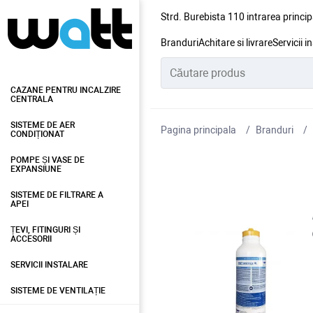
Strd. Burebista 110 intrarea princip
Branduri
Achitare si livrare
Servicii i
CAZANE PENTRU INCALZIRE
CENTRALA
SISTEME DE AER
Pagina principala
Branduri
CONDIȚIONAT
POMPE ȘI VASE DE
EXPANSIUNE
SISTEME DE FILTRARE A
APEI
ȚEVI, FITINGURI ȘI
ACCESORII
SERVICII INSTALARE
SISTEME DE VENTILAȚIE