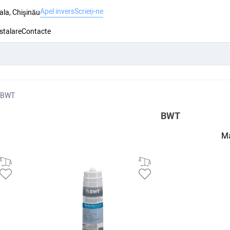
Apel invers
Scrieți-ne
ala, Chişinău
nstalare
Contacte
BWT
BWT
Ma