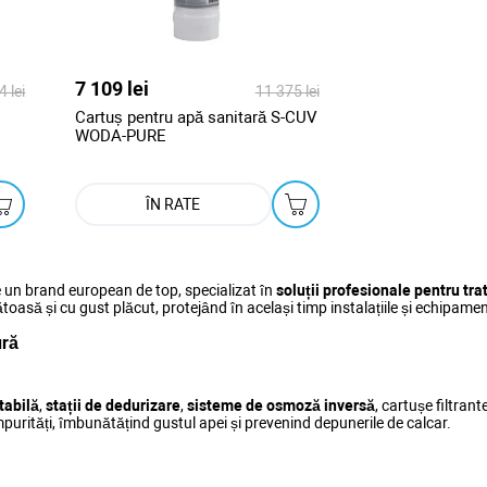
7 109 lei
4 lei
11 375 lei
Cartuș pentru apă sanitară S-CUV
WODA-PURE
ÎN RATE
 un brand european de top, specializat în
soluții profesionale pentru tra
toasă și cu gust plăcut, protejând în același timp instalațiile și echipame
ură
tabilă
,
stații de dedurizare
,
sisteme de osmoză inversă
, cartușe filtrant
impurități, îmbunătățind gustul apei și prevenind depunerile de calcar.