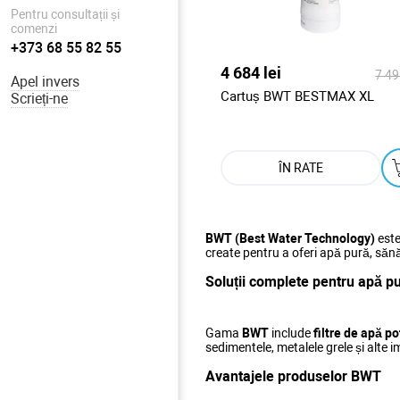
Pentru consultații și
comenzi
+373 68 55 82 55
4 684 lei
7 49
Apel invers
Cartuș BWT BESTMAX XL
Scrieți-ne
ÎN RATE
BWT (Best Water Technology)
este
create pentru a oferi apă pură, sănă
Soluții complete pentru apă p
Gama
BWT
include
filtre de apă po
sedimentele, metalele grele și alte 
Avantajele produselor BWT