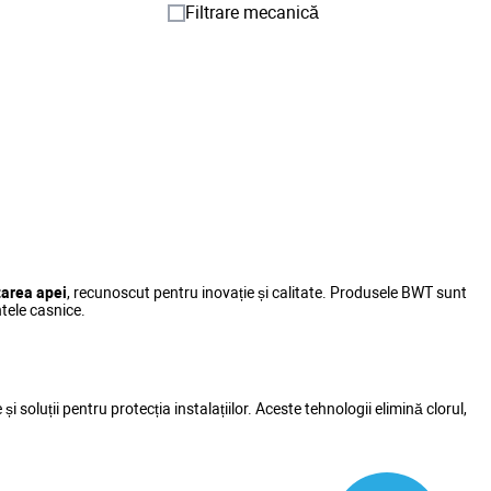
Filtrare mecanică
tarea apei
, recunoscut pentru inovație și calitate. Produsele BWT sunt
ntele casnice.
e și soluții pentru protecția instalațiilor. Aceste tehnologii elimină clorul,