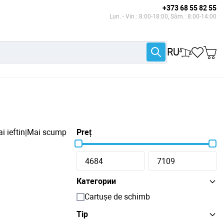
+373 68 55 82 55
Lun. - Vin.: 8:00-18:00, Sâm.: 8:00-14:00
RU
i ieftin
Mai scump
Preț
|
Категории
Cartușe de schimb
Tip