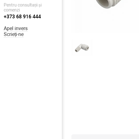
Pentru consultații și
comenzi
+373 68 916 444
Apel invers
Scrieți-ne