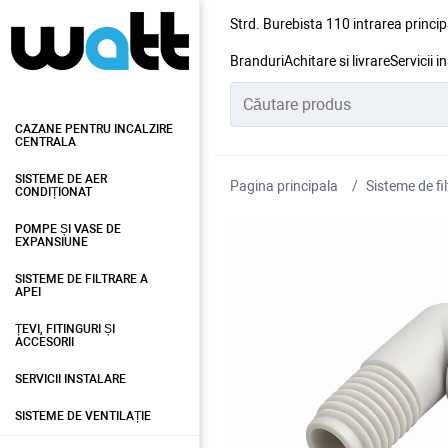
Strd. Burebista 110 intrarea princip
Branduri
Achitare si livrare
Servicii i
CAZANE PENTRU INCALZIRE
CENTRALA
SISTEME DE AER
Pagina principala
Sisteme de fil
CONDIȚIONAT
POMPE ȘI VASE DE
EXPANSIUNE
SISTEME DE FILTRARE A
APEI
ȚEVI, FITINGURI ȘI
ACCESORII
SERVICII INSTALARE
SISTEME DE VENTILAȚIE