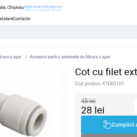
Apel invers
Scrieți-ne
ala, Chişinău
nstalare
Contacte
trare a apei
Accesorii pentru sistemele de filtrare a apei
Cot cu filet e
Cod produs:
47EK0101
45
lei
28
lei
Cumpără 