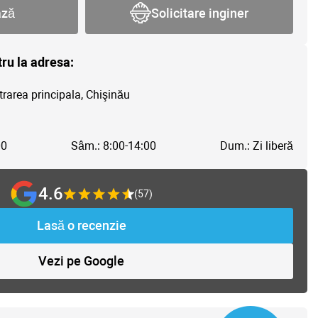
ază
Solicitare inginer
tru la adresa:
trarea principala, Chişinău
00
Sâm.: 8:00-14:00
Dum.: Zi liberă
4.6
(57)
Lasă o recenzie
Vezi pe Google