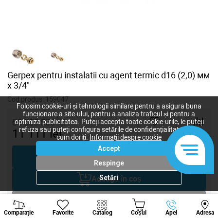
Gerpex pentru instalatii cu agent termic d16 (2,0) мм
x 3/4"
Cod produs:
159047
Folosim cookie-uri și tehnologii similare pentru a asigura buna
funcționare a site-ului, pentru a analiza traficul și pentru a
55 555 556
lei
optimiza publicitatea. Puteți accepta toate cookie-urile, le puteți
refuza sau puteți configura setările de confidențialitate după
11 111
lei
-
+
cum doriți.
Informații despre cookie
Accept
Cumpără acum
Respinge
Setări
Adaugă în coș
Negociază
Viber
Whatsapp
Tele
Comparație
Favorite
Catalog
Coșul
Apel
Adresa
+373