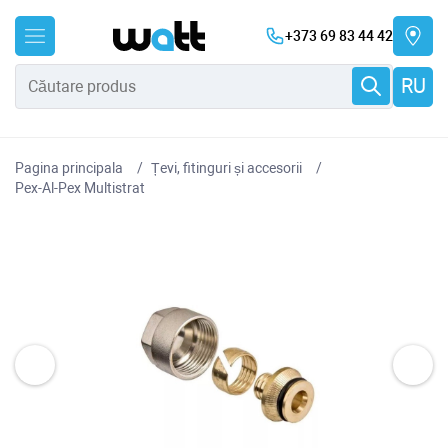
+373 69 83 44 42
RU
Pagina principala
Țevi, fitinguri și accesorii
Pex-Al-Pex Multistrat