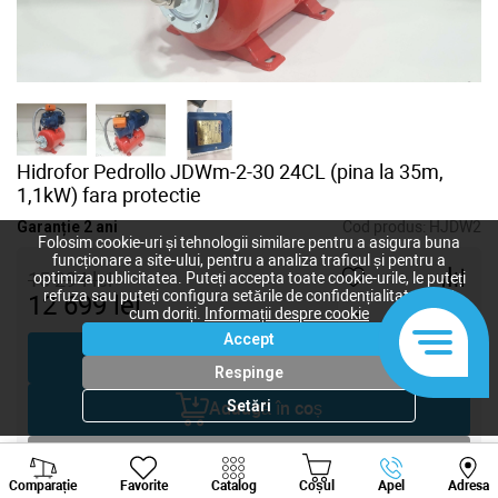
Hidrofor Pedrollo JDWm-2-30 24CL (pina la 35m,
1,1kW) fara protectie
Garanție 2 ani
Cod produs:
HJDW2
Folosim cookie-uri și tehnologii similare pentru a asigura buna
funcționare a site-ului, pentru a analiza traficul și pentru a
15 294
lei
optimiza publicitatea. Puteți accepta toate cookie-urile, le puteți
refuza sau puteți configura setările de confidențialitate după
12 699
lei
-
+
cum doriți.
Informații despre cookie
Accept
Cumpără acum
Respinge
Setări
Adaugă în coș
Negociază
Viber
Whatsapp
Tele
Comparație
Favorite
Catalog
Coșul
Apel
Adresa
+373