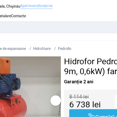
Apel invers
Scrieți-ne
ala, Chişinău
nstalare
Contacte
e de expansiune
Hidrofoare
Pedrollo
Hidrofor Pedr
9m, 0,6kW) far
Garanție 2 ani
8 114
lei
6 738
lei
Cumpără 