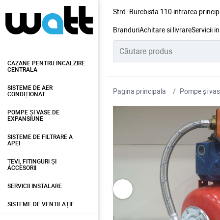
Strd. Burebista 110 intrarea princip
Branduri
Achitare si livrare
Servicii i
CAZANE PENTRU INCALZIRE
CENTRALA
SISTEME DE AER
Pagina principala
Pompe și vas
CONDIȚIONAT
POMPE ȘI VASE DE
EXPANSIUNE
SISTEME DE FILTRARE A
APEI
ȚEVI, FITINGURI ȘI
ACCESORII
SERVICII INSTALARE
SISTEME DE VENTILAȚIE