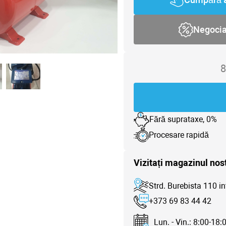
Negoci
8
Fără suprataxe, 0%
Procesare rapidă
Vizitați magazinul nos
Strd. Burebista 110 in
+373 69 83 44 42
Lun. - Vin.: 8:00-18: