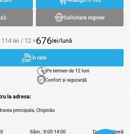
ază
Solicitare inginer
676
 114
lei /
12
=
lei/lună
În rate
Pe termen de 12 luni
Confort și siguranță
tru la adresa:
trarea principala, Chişinău
00
Sâm.: 8:00-14:00
Dum.: Zi liberă