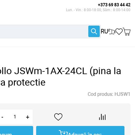
+373 69 83 44 42
Lun. - Vin.: 8:00-18:00, Sâm.: 8:00-14:00
RU
ollo JSWm-1AX-24CL (pina la
a protectie
Cod produs:
HJSW1
-
+
acum
Adaugă în coș