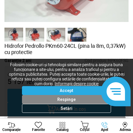
Hidrofor Pedrollo PKm60-24CL (pina la 8m, 0,37kW)
cu protectie
Garanție 2 ani
Cod produs:
HPK60FSG
Folosim cookie-uri și tehnologii similare pentru a asigura buna
funcționare a site-ului, pentru a analiza traficul și pentru a
6 210
lei
optimiza publicitatea. Puteți accepta toate cookie-urile, le puteți
refuza sau puteți configura setările de confidențialitate după
5 157
lei
-
+
cum doriți.
Informații despre cookie
Accept
Cumpără acum
Respinge
Setări
Adaugă în coș
Negociază
Viber
Whatsapp
Tele
Comparație
Favorite
Catalog
Coșul
Apel
Adresa
+373