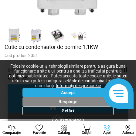
Cutie cu condensator de pornire 1,1KW
Cod produs:
2051
Folosim cookie-uri și tehnologii similare pentru a asigura buna
645
lei
funcționare a site-ului, pentru a analiza traficul și pentru a
518
lei
optimiza publicitatea. Puteți accepta toate cookie-urile, le puteți
-
+
refuza sau puteți configura setările de confidențialitate după
cum doriți.
Informații despre cookie
Cumpără acum
Accept
Respinge
Adaugă în coș
Setări
Negociază
Viber
Whatsapp
Tele
Comparație
Favorite
Solicitare inginer
Catalog
Coșul
Apel
Adresa
+373