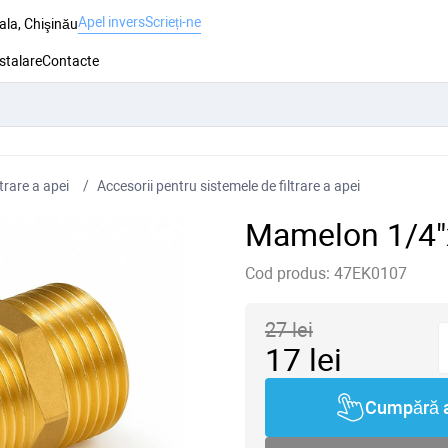
Apel invers
Scrieți-ne
ala, Chişinău
nstalare
Contacte
trare a apei
Accesorii pentru sistemele de filtrare a apei
Mamelon 1/4"
Cod produs:
47EK0107
27
lei
17
lei
Cumpără 