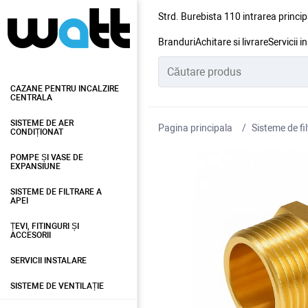
Strd. Burebista 110 intrarea princip
Branduri
Achitare si livrare
Servicii i
CAZANE PENTRU INCALZIRE
CENTRALA
SISTEME DE AER
Pagina principala
Sisteme de fil
CONDIȚIONAT
POMPE ȘI VASE DE
EXPANSIUNE
SISTEME DE FILTRARE A
APEI
ȚEVI, FITINGURI ȘI
ACCESORII
SERVICII INSTALARE
SISTEME DE VENTILAȚIE