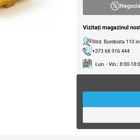
Negoci
Vizitați magazinul nos
Strd. Burebista 110 in
+373 68 916 444
Lun. - Vin.: 8:00-18: