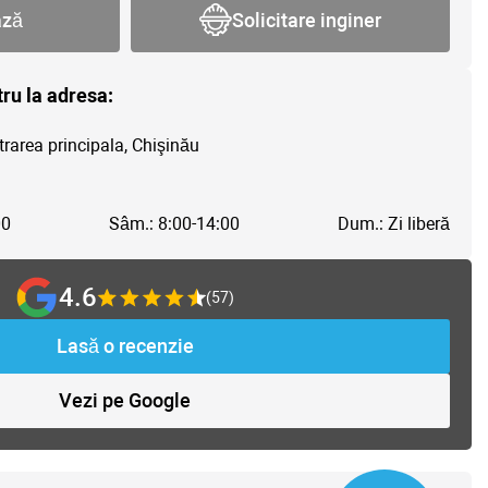
ază
Solicitare inginer
tru la adresa:
trarea principala, Chişinău
00
Sâm.: 8:00-14:00
Dum.: Zi liberă
4.6
(57)
Lasă o recenzie
Vezi pe Google