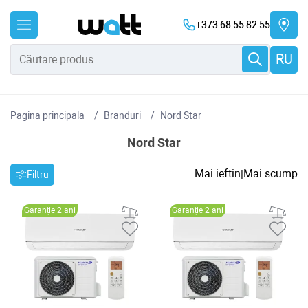
+373 68 55 82 55
RU
Pagina principala
Branduri
Nord Star
Nord Star
Mai ieftin
Mai scump
|
Filtru
Garanție 2 ani
Garanție 2 ani