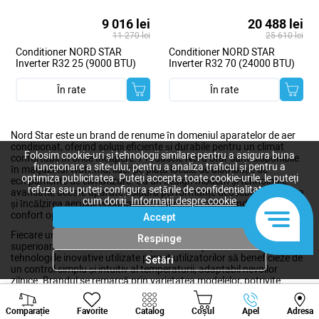
9 016 lei
20 488 lei
11 270 lei
25 610 lei
Conditioner NORD STAR
Conditioner NORD STAR
Inverter R32 25 (9000 BTU)
Inverter R32 70 (24000 BTU)
În rate
În rate
Nord Star este un brand de renume în domeniul aparatelor de aer
condiționat, oferind soluții eficiente și durabile pentru un climat
Folosim cookie-uri și tehnologii similare pentru a asigura buna
confortabil în orice încăpere. Produsele Nord Star sunt disponibile
funcționare a site-ului, pentru a analiza traficul și pentru a
în magazinul Watt.md, lider pe piața locală de distribuție de
optimiza publicitatea. Puteți accepta toate cookie-urile, le puteți
echipamente de climatizare. Cu un design modern și tehnologie
refuza sau puteți configura setările de confidențialitate după
avansată, aceste aparate asigură performanțe deosebite în răcirea
cum doriți.
Informații despre cookie
și încălzirea aerului, economisind energie și menținând un nivel de
confort optim.
Accept
Fiecare unitate Nord Star este construită cu componente de calitate
Respinge
superioară, oferind durabilitate și fiabilitate pe termen lung. În plus,
tehnologiile inovative utilizate permit utilizatorilor să beneficieze de
Setări
un control simplu și intuitiv al temperaturii, adaptabil nevoilor
zilnice. Brandul se remarcă prin varietatea modelelor, potrivite
pentru atât locuințe, cât și spații comerciale, toate având eficiență
Viber
Whatsapp
Tele
energetică ridicată și respectând cele mai recente standarde
Comparație
Favorite
Catalog
Coșul
Apel
Adresa
ecologice.
+373