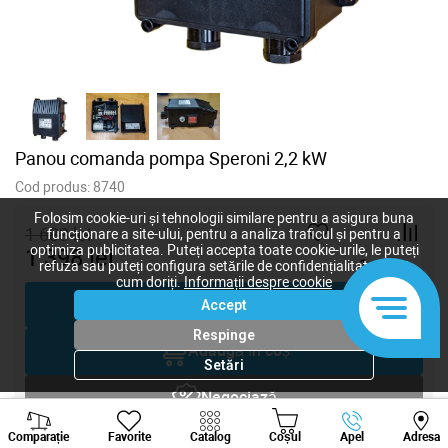
Panou comanda pompa Speroni 2,2 kW
Cod produs:
8740
Folosim cookie-uri și tehnologii similare pentru a asigura buna
1 683
lei
funcționare a site-ului, pentru a analiza traficul și pentru a
optimiza publicitatea. Puteți accepta toate cookie-urile, le puteți
1 398
lei
-
+
refuza sau puteți configura setările de confidențialitate după
cum doriți.
Informații despre cookie
Cumpără acum
Accept
Respinge
Adaugă în coș
Setări
Negociază
Viber
Whatsapp
Tele
Comparație
Favorite
Catalog
Coșul
Apel
Adresa
Solicitare inginer
+373