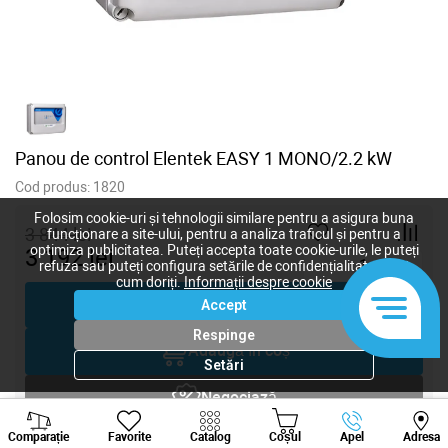
Panou de control Elentek EASY 1 MONO/2.2 kW
Cod produs:
1820
Folosim cookie-uri și tehnologii similare pentru a asigura buna
3 844
lei
funcționare a site-ului, pentru a analiza traficul și pentru a
optimiza publicitatea. Puteți accepta toate cookie-urile, le puteți
3 192
lei
-
+
refuza sau puteți configura setările de confidențialitate după
cum doriți.
Informații despre cookie
Cumpără acum
Accept
Respinge
Adaugă în coș
Setări
Negociază
Viber
Whatsapp
Tele
Comparație
Favorite
Catalog
Coșul
Apel
Adresa
Solicitare inginer
+373