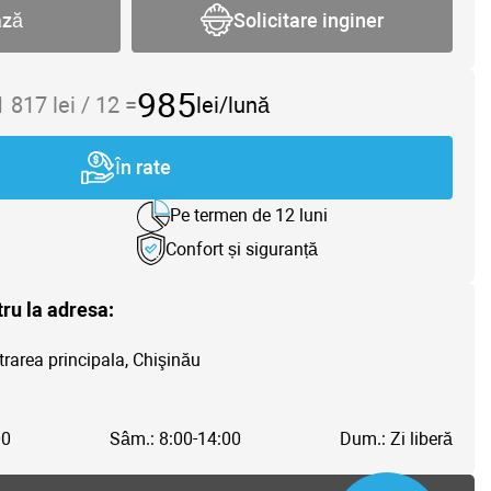
ază
Solicitare inginer
985
1 817
lei /
12
=
lei/lună
În rate
Pe termen de 12 luni
Confort și siguranță
tru la adresa:
trarea principala, Chişinău
00
Sâm.: 8:00-14:00
Dum.: Zi liberă