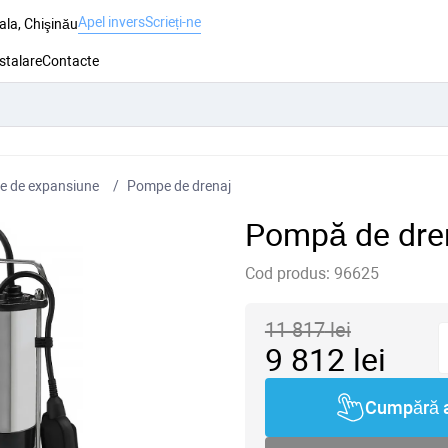
Apel invers
Scrieți-ne
ala, Chişinău
nstalare
Contacte
e de expansiune
Pompe de drenaj
Pompă de dre
Cod produs:
96625
11 817
lei
9 812
lei
Cumpără 