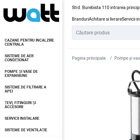
Strd. Burebista 110 intrarea princip
Branduri
Achitare si livrare
Servicii i
CAZANE PENTRU INCALZIRE
CENTRALA
SISTEME DE AER
Pagina principala
Pompe și vas
CONDIȚIONAT
POMPE ȘI VASE DE
EXPANSIUNE
SISTEME DE FILTRARE A
APEI
ȚEVI, FITINGURI ȘI
ACCESORII
SERVICII INSTALARE
SISTEME DE VENTILAȚIE