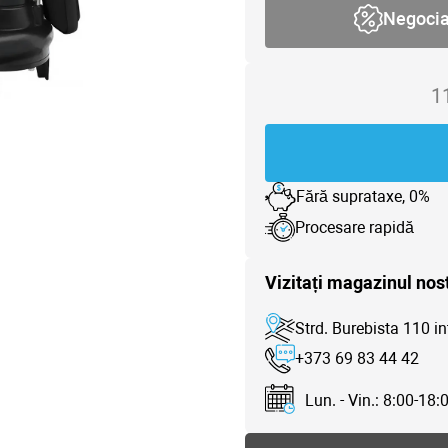
Negoci
1
Fără suprataxe, 0%
Procesare rapidă
Vizitați magazinul nos
Strd. Burebista 110 in
+373 69 83 44 42
Lun. - Vin.: 8:00-18: