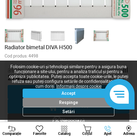
Radiator bimetal DIVA H500
Cod produs:
4498
Folosim cookie-uri și tehnologii similare pentru a asigura buna
314
lei
funcționare a site-ului, pentru a analiza traficul și pentru a
274
lei
optimiza publicitatea. Puteți accepta toate cookie-urile, le puteți
-
+
refuza sau puteți configura setările de confidențialitate după
cum doriți.
Informații despre cookie
Cumpără acum
Accept
Respinge
Adaugă în coș
Setări
Negociază
Viber
Whatsapp
Tele
Comparație
Favorite
Solicitare inginer
Catalog
Coșul
Apel
Adresa
+373