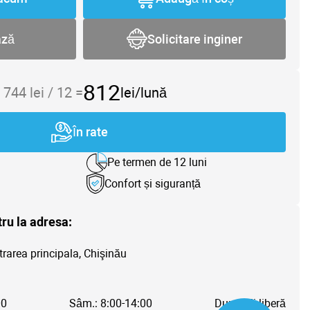
ază
Solicitare inginer
812
 744
lei /
12
=
lei/lună
În rate
Pe termen de 12 luni
Confort și siguranță
tru la adresa:
trarea principala, Chişinău
00
Sâm.: 8:00-14:00
Dum.: Zi liberă