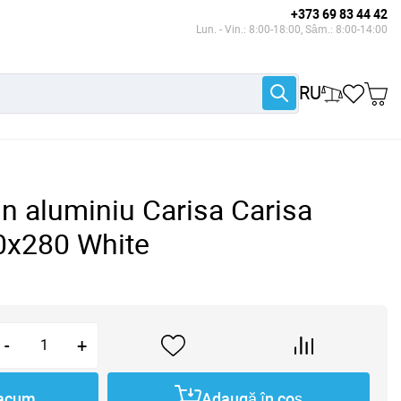
+373 69 83 44 42
Lun. - Vin.: 8:00-18:00, Sâm.: 8:00-14:00
RU
gn aluminiu Carisa Carisa
x280 White
-
+
acum
Adaugă în coș