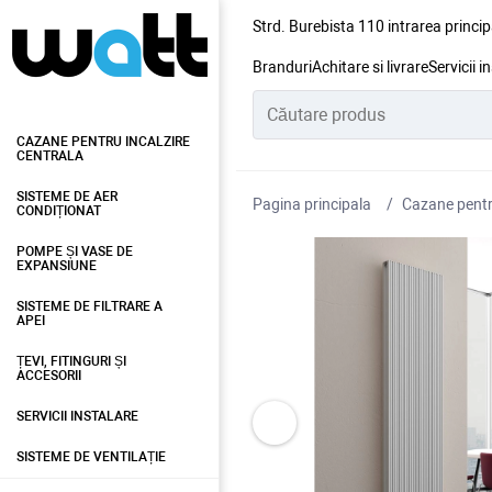
Strd. Burebista 110 intrarea princip
Branduri
Achitare si livrare
Servicii i
CAZANE PENTRU INCALZIRE
CENTRALA
SISTEME DE AER
Pagina principala
Cazane pentru
CONDIȚIONAT
POMPE ȘI VASE DE
EXPANSIUNE
SISTEME DE FILTRARE A
APEI
ȚEVI, FITINGURI ȘI
ACCESORII
SERVICII INSTALARE
SISTEME DE VENTILAȚIE