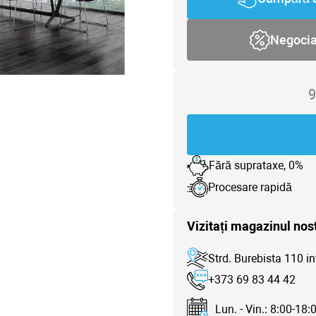
Negoci
9
Fără suprataxe, 0%
Procesare rapidă
Vizitați magazinul nos
Strd. Burebista 110 in
+373 69 83 44 42
Lun. - Vin.: 8:00-18: