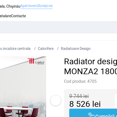
Apel invers
Scrieți-ne
ala, Chişinău
nstalare
Contacte
 incalzire centrala
Сalorifere
Radiatoare Design
Radiator desi
MONZA2 1800
Cod produs:
4705
9 744
lei
8 526
lei
Cumpără 