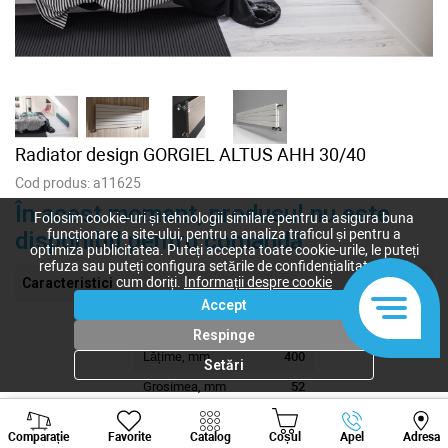
Radiator design GORGIEL ALTUS AHH 30/40
Cod produs:
a11625
În acest moment, produsul nu este
Folosim cookie-uri și tehnologii similare pentru a asigura buna
funcționare a site-ului, pentru a analiza traficul și pentru a
disponibil pentru comandă
optimiza publicitatea. Puteți accepta toate cookie-urile, le puteți
refuza sau puteți configura setările de confidențialitate după
cum doriți.
Informații despre cookie
Caracteristici
Accept
Înalțimea, mm
289
Respinge
Lățime, mm
400
Setări
Grosimea, mm
52
Viber
Whatsapp
Tele
Dimensiuni tehnice
30/40
Comparație
Favorite
Catalog
Coșul
Apel
Adresa
+373