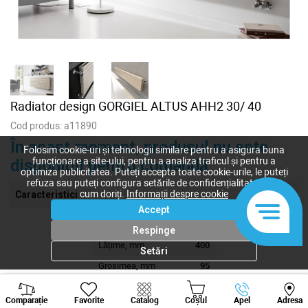
Radiator design GORGIEL ALTUS AHH2 30/ 40
Cod produs:
a11890
În acest moment, produsul nu este
Folosim cookie-uri și tehnologii similare pentru a asigura buna
funcționare a site-ului, pentru a analiza traficul și pentru a
disponibil pentru comandă
optimiza publicitatea. Puteți accepta toate cookie-urile, le puteți
refuza sau puteți configura setările de confidențialitate după
cum doriți.
Informații despre cookie
Caracteristici
Accept
Înalțimea, mm
289
Respinge
Lățime, mm
400
Setări
Grosimea, mm
95
Viber
Whatsapp
Tele
Dimensiuni tehnice
30/40
Comparație
Favorite
Catalog
Coșul
Apel
Adresa
+373