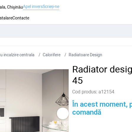
Apel invers
Scrieți-ne
ala, Chişinău
nstalare
Contacte
 incalzire centrala
Сalorifere
Radiatoare Design
Radiator des
45
Cod produs:
a12154
În acest moment, p
comandă