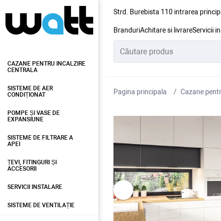
Strd. Burebista 110 intrarea princip
Branduri
Achitare si livrare
Servicii i
CAZANE PENTRU INCALZIRE
CENTRALA
SISTEME DE AER
Pagina principala
Cazane pentru
CONDIȚIONAT
POMPE ȘI VASE DE
EXPANSIUNE
SISTEME DE FILTRARE A
APEI
ȚEVI, FITINGURI ȘI
ACCESORII
SERVICII INSTALARE
SISTEME DE VENTILAȚIE