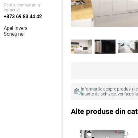
Pentru consultații și
comenzi
+373 69 83 44 42
Apel invers
Scrieți-ne
Informațiile despre produs și ca
Înainte de achiziție, verificați 
Alte produse din ca