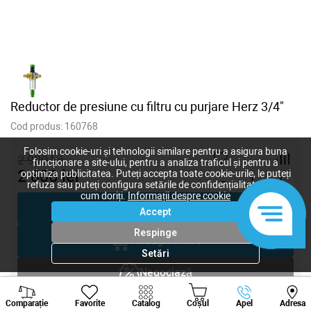
Reductor de presiune cu filtru cu purjare Herz 3/4"
Cod produs:
160768
Folosim cookie-uri și tehnologii similare pentru a asigura buna
2 900
lei
funcționare a site-ului, pentru a analiza traficul și pentru a
2 800
lei
optimiza publicitatea. Puteți accepta toate cookie-urile, le puteți
-
+
refuza sau puteți configura setările de confidențialitate după
cum doriți.
Informații despre cookie
Cumpără acum
Accept
Respinge
Adaugă în coș
Setări
Negociază
Viber
Whatsapp
Tele
Solicitare inginer
Comparație
Favorite
Catalog
Coșul
Apel
Adresa
+373