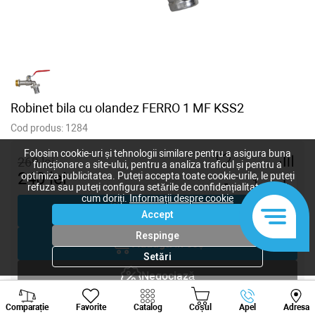
Robinet bila cu olandez FERRO 1 MF KSS2
Cod produs:
1284
Folosim cookie-uri și tehnologii similare pentru a asigura buna
269
lei
funcționare a site-ului, pentru a analiza traficul și pentru a
240
lei
optimiza publicitatea. Puteți accepta toate cookie-urile, le puteți
-
+
refuza sau puteți configura setările de confidențialitate după
cum doriți.
Informații despre cookie
Cumpără acum
Accept
Respinge
Adaugă în coș
Setări
Negociază
Viber
Whatsapp
Tele
Solicitare inginer
Comparație
Favorite
Catalog
Coșul
Apel
Adresa
+373