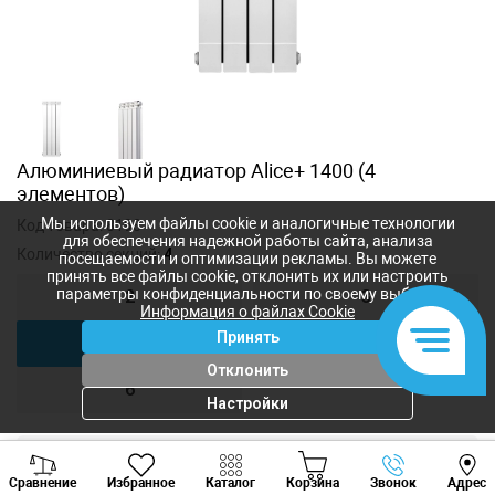
Алюминиевый радиатор Alice+ 1400 (4
элементов)
Мы используем файлы cookie и аналогичные технологии
Код товара:
8198
для обеспечения надежной работы сайта, анализа
Количество секций:
4
посещаемости и оптимизации рекламы. Вы можете
принять все файлы cookie, отклонить их или настроить
параметры конфиденциальности по своему выбору.
2
3
Информация о файлах Cookie
Принять
4
5
Отклонить
6
Настройки
Viber
Whatsapp
Tele
7 482
лей
Сравнение
Избранное
Каталог
Корзина
Звонок
Адрес
6 546
лей
+373