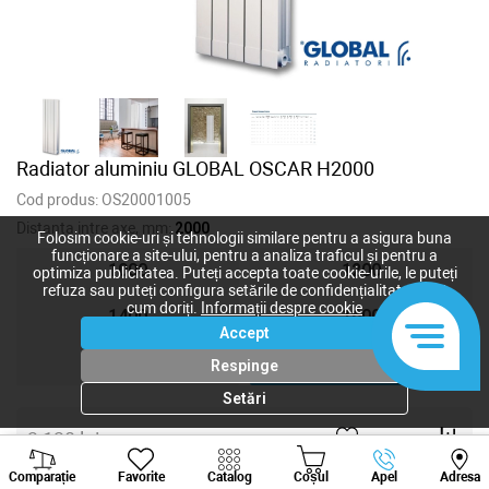
Radiator aluminiu GLOBAL OSCAR H2000
Cod produs:
OS20001005
Distanta intre axe, mm:
2000
Folosim cookie-uri și tehnologii similare pentru a asigura buna
funcționare a site-ului, pentru a analiza traficul și pentru a
1000
1200
optimiza publicitatea. Puteți accepta toate cookie-urile, le puteți
refuza sau puteți configura setările de confidențialitate după
cum doriți.
Informații despre cookie
1400
1600
Accept
1800
2000
Respinge
Setări
3 130
lei
Viber
Whatsapp
Tele
2 739
lei
-
+
Comparație
Favorite
Catalog
Coșul
Apel
Adresa
+373