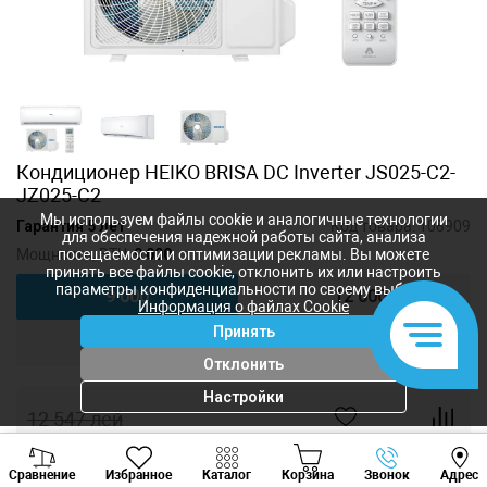
Кондиционер HEIKO BRISA DC Inverter JS025-С2-
JZ025-С2
Мы используем файлы cookie и аналогичные технологии
Гарантия 5 лет
Код товара:
108909
для обеспечения надежной работы сайта, анализа
Мощность, BTU:
9 000
посещаемости и оптимизации рекламы. Вы можете
принять все файлы cookie, отклонить их или настроить
параметры конфиденциальности по своему выбору.
9 000
12 000
Информация о файлах Cookie
Принять
18 000
24 000
Отклонить
Настройки
12 547
лей
7 528
лей
-
+
Viber
Whatsapp
Tele
Сравнение
Избранное
Каталог
Корзина
Звонок
Адрес
+373