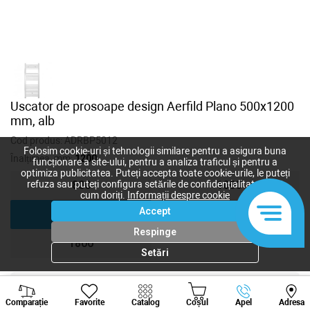
Uscator de prosoape design Aerfild Plano 500x1200
mm, alb
Cod produs:
ADRBP5012
Folosim cookie-uri și tehnologii similare pentru a asigura buna
Înalțimea, mm:
1200
funcționare a site-ului, pentru a analiza traficul și pentru a
optimiza publicitatea. Puteți accepta toate cookie-urile, le puteți
refuza sau puteți configura setările de confidențialitate după
800
1000
cum doriți.
Informații despre cookie
Accept
1200
1400
Respinge
1800
Setări
Viber
Whatsapp
Tele
2 118
lei
Comparație
Favorite
Catalog
Coșul
Apel
Adresa
1 853
lei
+373