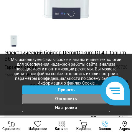
Электрический бойлер DemirDokum DT4 Titanium
B65
Мы используем файлы cookie и аналогичные технологии
для обеспечения надежной работы сайта, анализа
Гарантия 2 года
Код товара:
50720
посещаемости и оптимизации рекламы. Вы можете
принять все файлы cookie, отклонить их или настроить
Емкость, л:
65,0
параметры конфиденциальности по своему выбору.
Информация о файлах Cookie
50,0
65,0
Принять
80,0
Отклонить
Настройки
5 174
лей
Viber
Whatsapp
Tele
4 620
лей
-
+
Сравнение
Избранное
Каталог
Корзина
Звонок
Адрес
+373