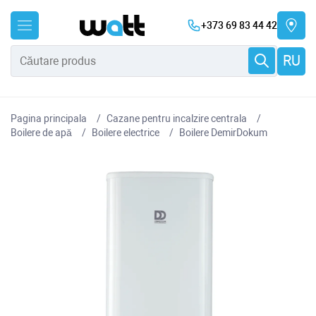
+373 69 83 44 42
RU
Pagina principala
Cazane pentru incalzire centrala
Boilere de apă
Boilere electrice
Boilere DemirDokum