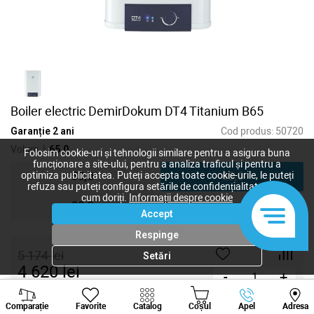
Boiler electric DemirDokum DT4 Titanium B65
Garanție 2 ani
Cod produs:
50720
Volum, l:
65,0
Folosim cookie-uri și tehnologii similare pentru a asigura buna
funcționare a site-ului, pentru a analiza traficul și pentru a
50,0
65,0
optimiza publicitatea. Puteți accepta toate cookie-urile, le puteți
refuza sau puteți configura setările de confidențialitate după
cum doriți.
Informații despre cookie
80,0
Accept
Respinge
5 174
lei
Setări
4 620
lei
-
+
Viber
Whatsapp
Tele
Cumpără acum
Comparație
Favorite
Catalog
Coșul
Apel
Adresa
+373