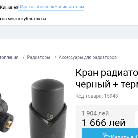
Обратный звонок
Напишите нам
, Кишинев
и по монтажу
Контакты
топления
Радиаторы
Аксессуары для радиаторов
Кран радиато
черный + те
Код товара:
15943
1 904
лей
1 666
лей
Купить в 