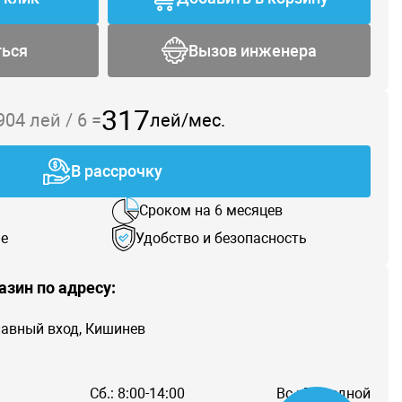
ться
Вызов инженера
317
 904
лей /
6
=
лей/мес.
В рассрочку
Сроком на 6 месяцев
е
Удобство и безопасность
азин по адресу:
главный вход, Кишинев
Сб.: 8:00-14:00
Вс.: Выходной