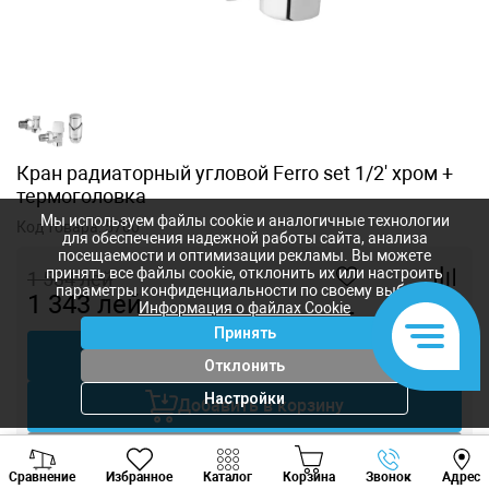
Кран радиаторный угловой Ferro set 1/2' хром +
термоголовка
Мы используем файлы cookie и аналогичные технологии
Код товара:
5700
для обеспечения надежной работы сайта, анализа
посещаемости и оптимизации рекламы. Вы можете
принять все файлы cookie, отклонить их или настроить
1 534
лей
параметры конфиденциальности по своему выбору.
1 343
лей
Информация о файлах Cookie
-
+
Принять
Купить в 1 клик
Отклонить
Настройки
Добавить в корзину
Viber
Whatsapp
Tele
Торговаться
Сравнение
Избранное
Каталог
Корзина
Звонок
Адрес
+373