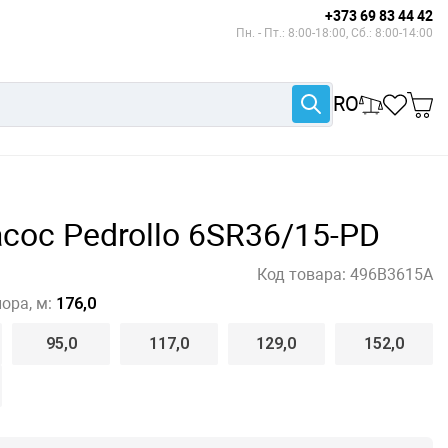
+373 69 83 44 42
Пн. - Пт.: 8:00-18:00, Сб.: 8:00-14:00
RO
сос Pedrollo 6SR36/15-PD
Код товара:
496B3615A
ора, м:
176,0
95,0
117,0
129,0
152,0