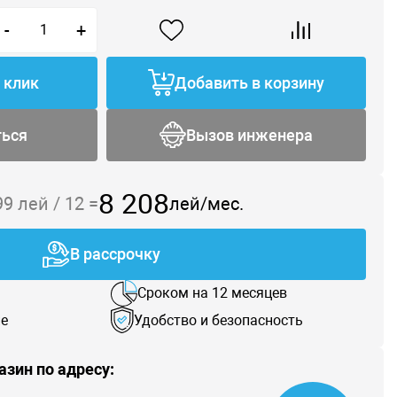
-
+
1 клик
Добавить в корзину
ться
Вызов инженера
8 208
99
лей /
12
=
лей/мес.
В рассрочку
Сроком на 12 месяцев
е
Удобство и безопасность
азин по адресу: