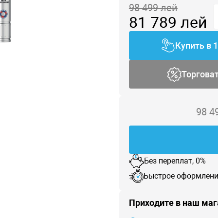
98 499
лей
81 789
лей
Купить в 
Торгова
98 4
Без переплат, 0%
Быстрое оформлени
Приходите в наш маг