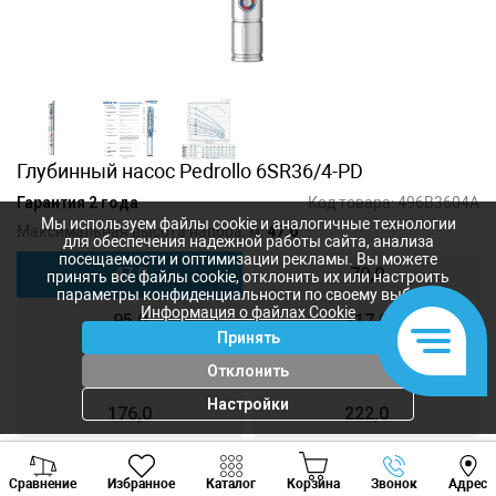
Глубинный насос Pedrollo 6SR36/4-PD
Гарантия 2 года
Код товара:
496B3604A
Мы используем файлы cookie и аналогичные технологии
Максимальная высота напора, м:
47,0
для обеспечения надежной работы сайта, анализа
посещаемости и оптимизации рекламы. Вы можете
47,0
70,0
принять все файлы cookie, отклонить их или настроить
параметры конфиденциальности по своему выбору.
Информация о файлах Cookie
95,0
117,0
Принять
129,0
152,0
Отклонить
Настройки
176,0
222,0
Viber
Whatsapp
Tele
Сравнение
Избранное
Каталог
Корзина
Звонок
Адрес
57 212
лей
+373