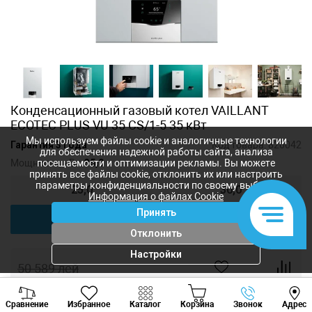
Конденсационный газовый котел VAILLANT
ECOTEC PLUS VU 35 CS/1-5 35 кВт
Мы используем файлы cookie и аналогичные технологии
Гарантия 3 года
Код товара:
820042
для обеспечения надежной работы сайта, анализа
Мощность, кВт:
35,0
посещаемости и оптимизации рекламы. Вы можете
принять все файлы cookie, отклонить их или настроить
параметры конфиденциальности по своему выбору.
25,0
30,0
Информация о файлах Cookie
Принять
35,0
Отклонить
Настройки
50 589
лей
45 990
лей
-
+
Viber
Whatsapp
Tele
Сравнение
Избранное
Каталог
Корзина
Звонок
Адрес
+373