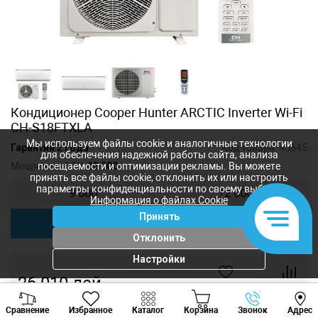
Кондиционер Cooper Hunter ARCTIC Inverter Wi-Fi
CH-S18FTXLA
Мы используем файлы cookie и аналогичные технологии
Гарантия 2 года
Код товара:
45645
для обеспечения надежной работы сайта, анализа
Мощность, BTU:
18 000
посещаемости и оптимизации рекламы. Вы можете
принять все файлы cookie, отклонить их или настроить
параметры конфиденциальности по своему выбору.
9 000
12 000
Информация о файлах Cookie
Принять
18 000
24 000
Отклонить
Настройки
26 010
лей
-
+
Viber
Whatsapp
Tele
Сравнение
Избранное
Каталог
Корзина
Звонок
Адрес
+373