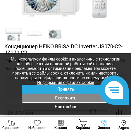
Кондиционер HEIKO BRISA DC Inverter JS070-С2-
JZ070-С2
Мы используем файлы cookie и аналогичные технологии
Гарантия 5 лет
Код товара:
113343
для обеспечения надежной работы сайта, анализа
Мощность, BTU:
24 000
посещаемости и оптимизации рекламы. Вы можете
принять все файлы cookie, отклонить их или настроить
параметры конфиденциальности по своему выбору.
9 000
12 000
Информация о файлах Cookie
Принять
18 000
24 000
Отклонить
Настройки
26 378
лей
15 827
лей
-
+
Viber
Whatsapp
Tele
Сравнение
Избранное
Каталог
Корзина
Звонок
Адрес
+373