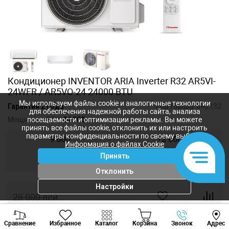
Кондиционер INVENTOR ARIA Inverter R32 AR5VI-
24WFR / AR5VO-24 24000 BTU
Мы используем файлы cookie и аналогичные технологии
Гарантия 2 года
Код товара:
842132
для обеспечения надежной работы сайта, анализа
Мощность, BTU:
24 000
посещаемости и оптимизации рекламы. Вы можете
принять все файлы cookie, отклонить их или настроить
параметры конфиденциальности по своему выбору.
9 000
12 000
Информация о файлах Cookie
Принять
18 000
24 000
Отклонить
Настройки
28 000
лей
22 400
лей
-
+
Viber
Whatsapp
Tele
Сравнение
Избранное
Каталог
Корзина
Звонок
Адрес
+373