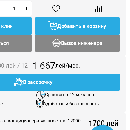
-
+
1 клик
Добавить в корзину
ться
Вызов инженера
1 667
00
лей /
12
=
лей/мес.
В рассрочку
Сроком на 12 месяцев
е
Удобство и безопасность
вка кондиционера мощностью 12000
1700 лей