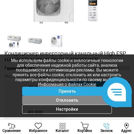
Кондиционер инверторный канальный High ESP
HAIER ADH140H1ERG/1U140S2SN1FB
Мы используем файлы cookie и аналогичные технологии
для обеспечения надежной работы сайта, анализа
Гарантия 5 лет
Код товара:
63285
посещаемости и оптимизации рекламы. Вы можете
принять все файлы cookie, отклонить их или настроить
Мощность, BTU:
42 000
параметры конфиденциальности по своему выбору.
Информация о файлах Cookie
42 000
42 000
Принять
60 000
68 000
Отклонить
Настройки
80 000
Viber
Whatsapp
Tele
Сравнение
Избранное
Каталог
Корзина
Звонок
Адрес
+373