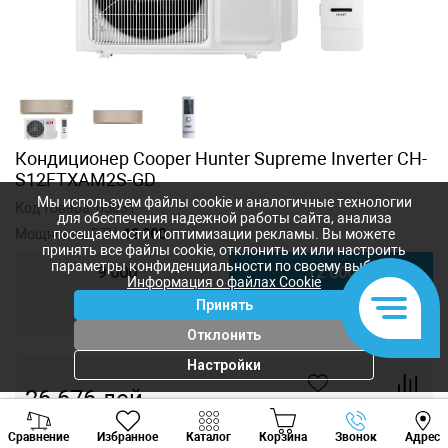
Кондиционер Сooper Hunter Supreme Inverter CH-
S12FTXAM2S-GD
Мы используем файлы cookie и аналогичные технологии
Код товара:
65031
для обеспечения надежной работы сайта, анализа
Мощность, BTU:
12 000
посещаемости и оптимизации рекламы. Вы можете
принять все файлы cookie, отклонить их или настроить
параметры конфиденциальности по своему выбору.
9 000
12 000
Информация о файлах Cookie
Принять
18 000
24 000
Отклонить
Настройки
26 676
лей
-
+
Viber
Whatsapp
Tele
Сравнение
Избранное
Каталог
Корзина
Звонок
Адрес
+373