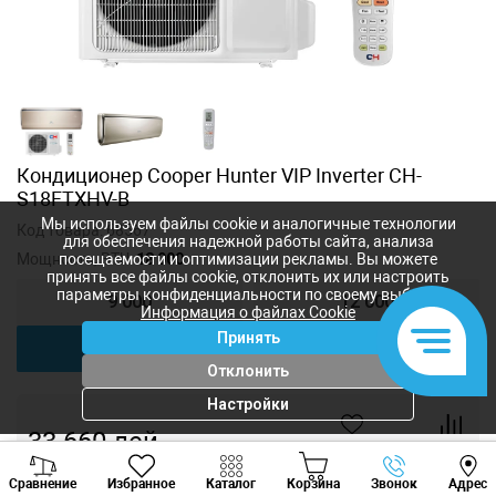
Кондиционер Сooper Hunter VIP Inverter CH-
S18FTXHV-B
Мы используем файлы cookie и аналогичные технологии
Код товара:
68567
для обеспечения надежной работы сайта, анализа
Мощность, BTU:
18 000
посещаемости и оптимизации рекламы. Вы можете
принять все файлы cookie, отклонить их или настроить
параметры конфиденциальности по своему выбору.
9 000
12 000
Информация о файлах Cookie
Принять
18 000
Отклонить
Настройки
33 660
лей
-
+
Viber
Whatsapp
Tele
Сравнение
Избранное
Каталог
Корзина
Звонок
Адрес
+373