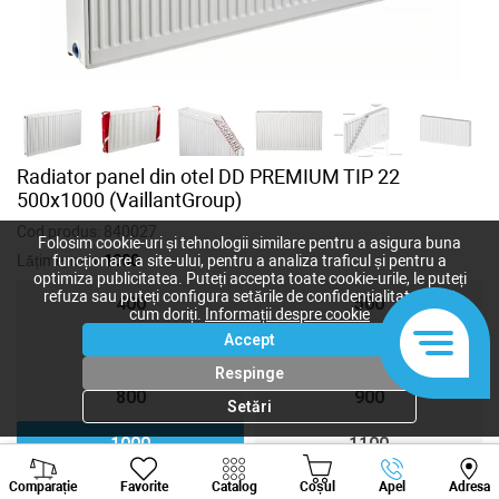
Radiator panel din otel DD PREMIUM TIP 22
500x1000 (VaillantGroup)
Cod produs:
840027
Folosim cookie-uri și tehnologii similare pentru a asigura buna
Lățime, mm:
1000
funcționare a site-ului, pentru a analiza traficul și pentru a
optimiza publicitatea. Puteți accepta toate cookie-urile, le puteți
refuza sau puteți configura setările de confidențialitate după
400
500
cum doriți.
Informații despre cookie
Accept
600
700
Respinge
800
900
Setări
1000
1100
Viber
Whatsapp
Tele
Comparație
Favorite
Catalog
Coșul
Apel
Adresa
1200
1300
+373