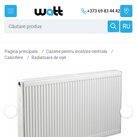
+373 69 83 44 42
RU
Pagina principala
Cazane pentru incalzire centrala
Сalorifere
Radiatoare de oțel