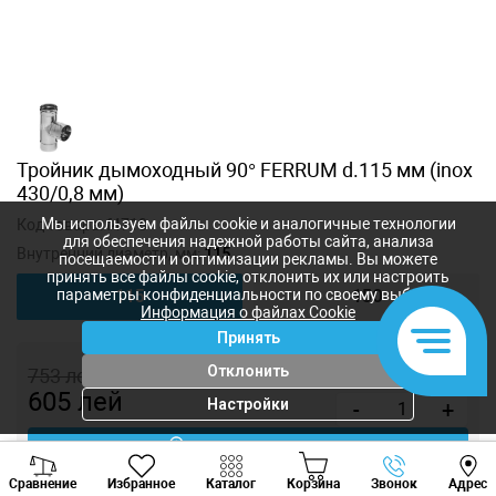
Тройник дымоходный 90° FERRUM d.115 мм (inox
430/0,8 мм)
Мы используем файлы cookie и аналогичные технологии
Код товара:
f4718
для обеспечения надежной работы сайта, анализа
Внутренний диаметр, мм:
115
посещаемости и оптимизации рекламы. Вы можете
принять все файлы cookie, отклонить их или настроить
параметры конфиденциальности по своему выбору.
115
150
Информация о файлах Cookie
Принять
Отклонить
753
лей
605
лей
Настройки
-
+
Купить в 1 клик
Viber
Whatsapp
Tele
Сравнение
Избранное
Каталог
Корзина
Звонок
Адрес
+373