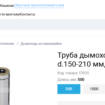
Обратный звонок
Напишите нам
, Кишинев
и по монтажу
Контакты
топления
Дымоходы из нержавейки
Труба дымох
d.150-210 мм,
Код товара:
f3935
Длина, мм:
500
500
1000