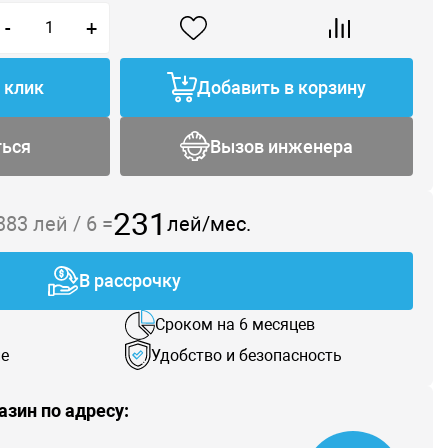
-
+
1 клик
Добавить в корзину
ться
Вызов инженера
231
 383
лей /
6
=
лей/мес.
В рассрочку
Сроком на 6 месяцев
е
Удобство и безопасность
азин по адресу: