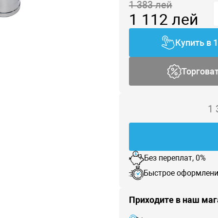
1 383
лей
1 112
лей
Купить в 
Торгова
1
Без переплат, 0%
Быстрое оформлени
Приходите в наш маг